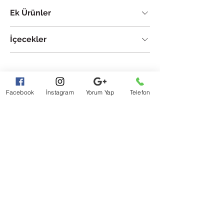
Ek Ürünler
İçecekler
Facebook
İnstagram
Yorum Yap
Telefon
© 2024 by Mesude Tarhan. Proudly
created with
Wix.com